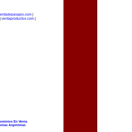
entadepasajes.com
|
|
ventaproductos.com
|
ominios En Venta
strias Argentinas