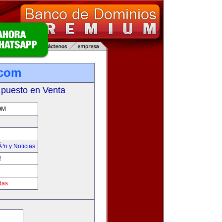
.com
 puesto en Venta
OM
Ã³n y Noticias
!
tas