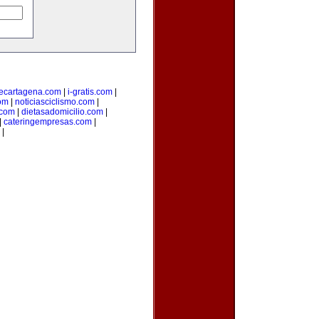
ecartagena.com
|
i-gratis.com
|
om
|
noticiasciclismo.com
|
.com
|
dietasadomicilio.com
|
|
cateringempresas.com
|
|