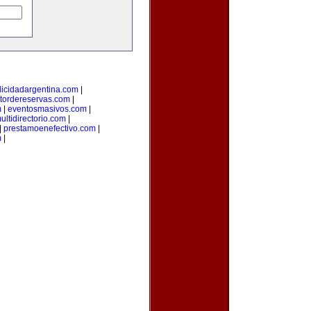
licidadargentina.com
|
tordereservas.com
|
m
|
eventosmasivos.com
|
ultidirectorio.com
|
|
prestamoenefectivo.com
|
m
|