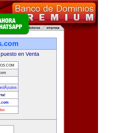
s.com
 puesto en Venta
VOS.COM
.com
ectÃ¡culos
rta!
s.com
tas