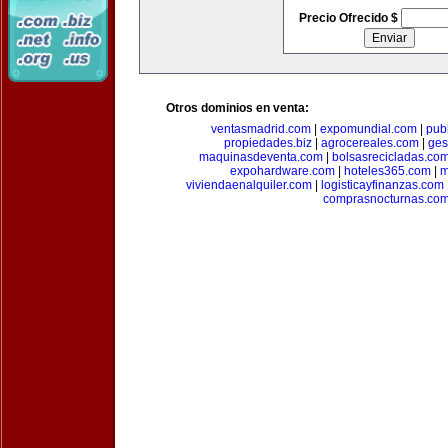
Precio Ofrecido $
Otros dominios en venta:
ventasmadrid.com
|
expomundial.com
|
pub
propiedades.biz
|
agrocereales.com
|
ges
maquinasdeventa.com
|
bolsasrecicladas.co
expohardware.com
|
hoteles365.com
|
m
viviendaenalquiler.com
|
logisticayfinanzas.com
comprasnocturnas.co