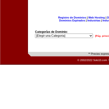
Registro de Dominios
|
Web Hosting
|
D
Dominios Expirados
|
Industrias
|
Indu
Categorías de Dominio:
[Pág. princi
** Precios expre
© 2002/2022 Solo10.com