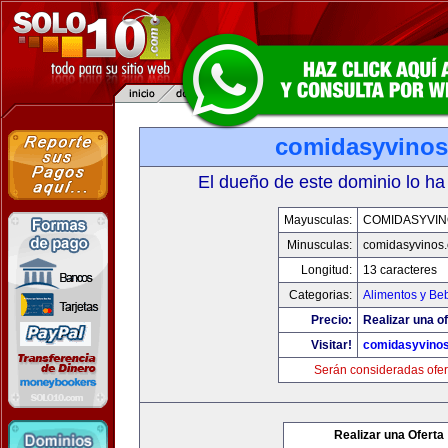
comidasyvino
El dueño de este dominio lo ha
Mayusculas:
COMIDASYVIN
Minusculas:
comidasyvinos
Longitud:
13 caracteres
Categorias:
Alimentos y Be
Precio:
Realizar una of
Visitar!
comidasyvino
Serán consideradas ofer
Realizar una Oferta