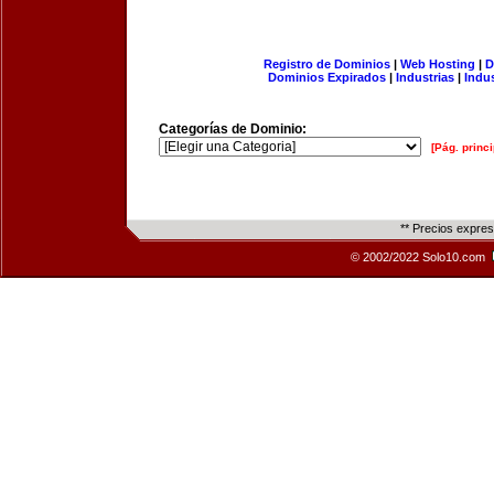
Registro de Dominios
|
Web Hosting
|
D
Dominios Expirados
|
Industrias
|
Indu
Categorías de Dominio:
[Pág. princi
** Precios expre
© 2002/2022 Solo10.com