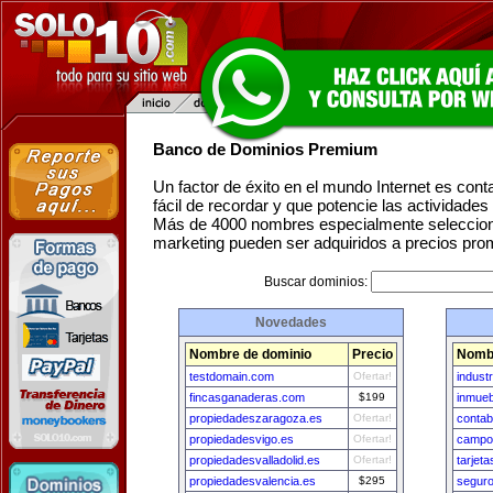
Banco de Dominios Premium
Un factor de éxito en el mundo Internet es con
fácil de recordar y que potencie las actividade
Más de 4000 nombres especialmente seleccion
marketing pueden ser adquiridos a precios pro
Buscar dominios:
Novedades
Nombre de dominio
Precio
Nombr
testdomain.com
Ofertar!
indust
fincasganaderas.com
$199
inmueb
propiedadeszaragoza.es
Ofertar!
contab
propiedadesvigo.es
Ofertar!
campo
propiedadesvalladolid.es
Ofertar!
tarjet
propiedadesvalencia.es
$295
seguro