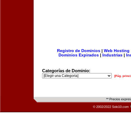
Registro de Dominios
|
Web Hosting
Dominios Expirados
|
Industrias
|
In
Categorías de Dominio:
[Pág. princi
** Precios expre
© 2002/2022 Solo10.com