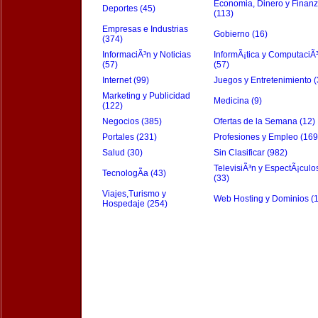
Economia, Dinero y Finan
Deportes (45)
(113)
Empresas e Industrias
Gobierno (16)
(374)
InformaciÃ³n y Noticias
InformÃ¡tica y ComputaciÃ
(57)
(57)
Internet (99)
Juegos y Entretenimiento (
Marketing y Publicidad
Medicina (9)
(122)
Negocios (385)
Ofertas de la Semana (12)
Portales (231)
Profesiones y Empleo (169
Salud (30)
Sin Clasificar (982)
TelevisiÃ³n y EspectÃ¡culo
TecnologÃ­a (43)
(33)
Viajes,Turismo y
Web Hosting y Dominios (
Hospedaje (254)