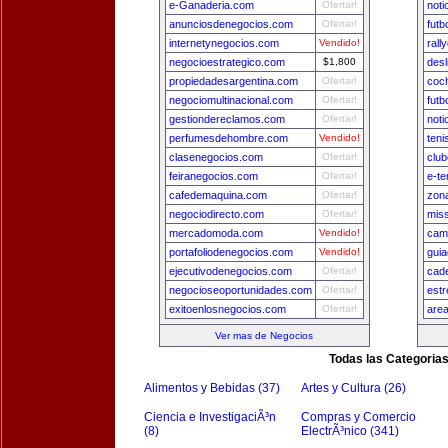
e-Ganaderia.com
Ofertar!
noti
anunciosdenegocios.com
Ofertar!
futb
internetynegocios.com
Vendido!
rall
negocioestrategico.com
$1,800
desl
propiedadesargentina.com
Ofertar!
coc
negociomultinacional.com
Ofertar!
fut
gestiondereclamos.com
Ofertar!
noti
perfumesdehombre.com
Vendido!
teni
clasenegocios.com
Ofertar!
club
feiranegocios.com
Ofertar!
e-te
cafedemaquina.com
Ofertar!
zon
negociodirecto.com
Ofertar!
miss
mercadomoda.com
Vendido!
cam
portafoliodenegocios.com
Vendido!
gui
ejecutivodenegocios.com
Ofertar!
cad
negocioseoportunidades.com
Ofertar!
estr
exitoenlosnegocios.com
Ofertar!
area
Ver mas de Negocios
Todas las Categoria
Alimentos y Bebidas (37)
Artes y Cultura (26)
Ciencia e InvestigaciÃ³n
Compras y Comercio
(8)
ElectrÃ³nico (341)