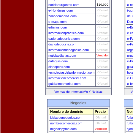
noticiasurgentes.com
$10,000
e-n
e-Honduras.com
Ofertar!
i-g
zonademedios.com
Ofertar!
deu
e-mapa.com
Ofertar!
Dom
ediarios.com
Ofertar!
e-B
informacionpractica.com
Ofertar!
e-ch
cadenadeportiva.com
Ofertar!
e-P
diariodecocina.com
Ofertar!
e-P
informaciondenegocios.com
Ofertar!
arg
noticiasdiarias.com
Vendido!
uru
dataguia.com
Ofertar!
e-P
diarioperu.com
Ofertar!
gui
tecnologiasdelainformacion.com
Ofertar!
hot
informacioncomercial.com
Ofertar!
e-C
guialatinoamerica.com
Ofertar!
e-br
Ver mas de InformaciÃ³n Y Noticias
V
Negocios
Nombre de dominio
Precio
Nom
ideiasdenegocios.com
Ofertar!
futb
nombrecomercial.com
Ofertar!
futb
negociopyme.com
Vendido!
ajed