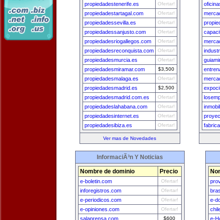
propiedadestenerife.es
Ofertar!
oficin
propiedadestartagal.com
Ofertar!
merca
propiedadessevilla.es
Ofertar!
propi
propiedadessanjusto.com
Ofertar!
capac
propiedadesriogallegos.com
Ofertar!
mercad
propiedadesreconquista.com
Ofertar!
indust
propiedadesmurcia.es
Ofertar!
guiam
propiedadesmiramar.com
$3,500
entren
propiedadesmalaga.es
Ofertar!
mercad
propiedadesmadrid.es
$2,500
expoc
propiedadesmadrid.com.es
Ofertar!
losemp
propiedadeslahabana.com
Ofertar!
inmobi
propiedadesinternet.es
Ofertar!
proyec
propiedadesibiza.es
Ofertar!
fabric
Ver mas de Novedades
InformaciÃ³n Y Noticias
Nombre de dominio
Precio
Nom
e-boletin.com
Ofertar!
pro
inforegistros.com
Ofertar!
bra
e-periodicos.com
Ofertar!
e-d
e-opiniones.com
Ofertar!
chi
salaprensa.com
$600
e-H